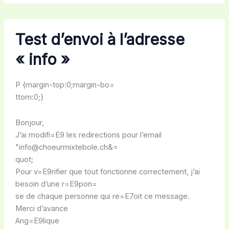
Test d’envoi à l’adresse
« info »
P {margin-top:0;margin-bo=
ttom:0;}
Bonjour,
J’ai modifi=E9 les redirections pour l’email
"info@choeurmixtebole.ch&=
quot;
Pour v=E9rifier que tout fonctionne correctement, j’ai
besoin d’une r=E9pon=
se de chaque personne qui re=E7oit ce message.
Merci d’avance
Ang=E9lique