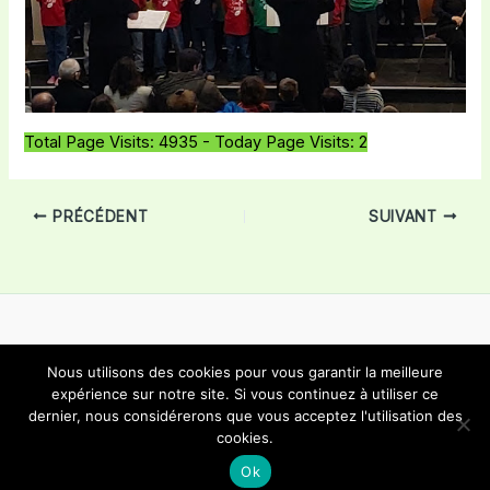
Total Page Visits: 4935 - Today Page Visits: 2
PRÉCÉDENT
SUIVANT
Nous utilisons des cookies pour vous garantir la meilleure
Copyright © 2026 Choeur Mixte Bôle | Propulsé par
Thème
expérience sur notre site. Si vous continuez à utiliser ce
dernier, nous considérerons que vous acceptez l'utilisation des
WordPress Astra
cookies.
Ok