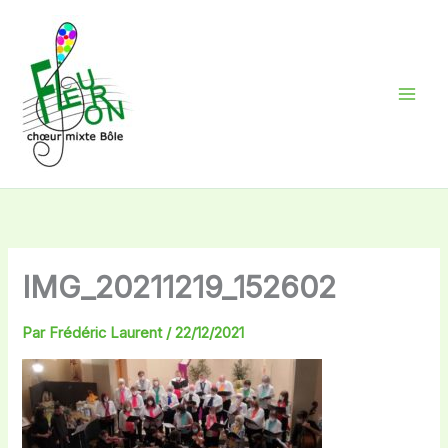
Aller
au
contenu
IMG_20211219_152602
Par
Frédéric Laurent
/
22/12/2021