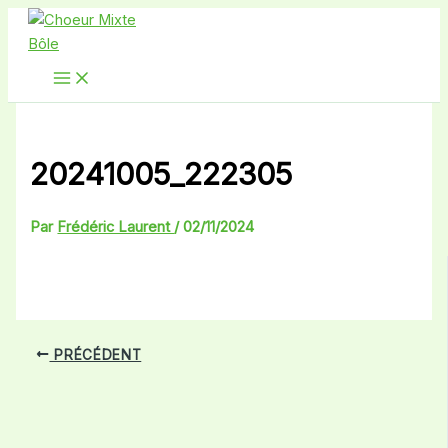
Aller
au
contenu
20241005_222305
Par
Frédéric Laurent
/
02/11/2024
PRÉCÉDENT