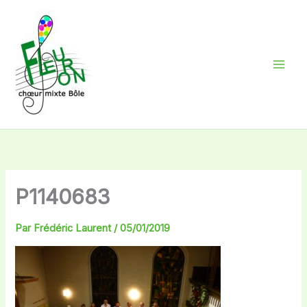
Aller
au
contenu
P1140683
Par
Frédéric Laurent
/
05/01/2019