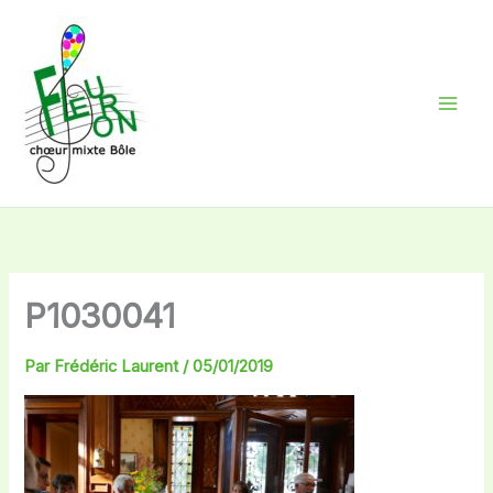
Aller
au
contenu
P1030041
Par
Frédéric Laurent
/
05/01/2019