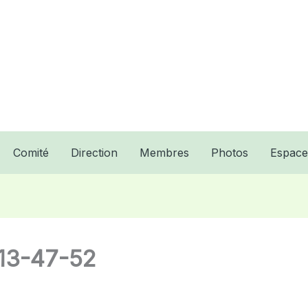
Comité
Direction
Membres
Photos
Espac
13-47-52