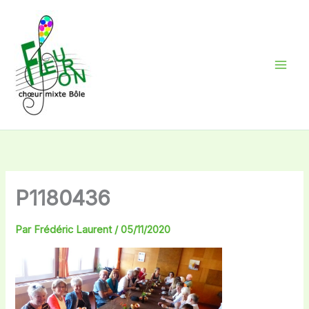
Aller
au
contenu
P1180436
Par
Frédéric Laurent
/
05/11/2020